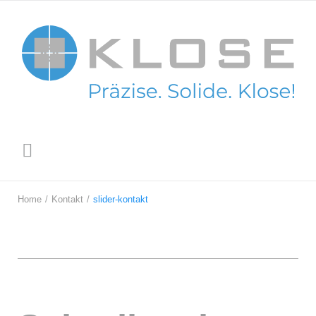
Skip
to
content
Home
/
Kontakt
/
slider-kontakt
slider-
kontakt